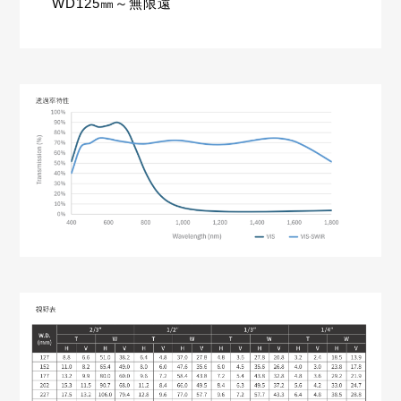
WD125㎜～無限遠