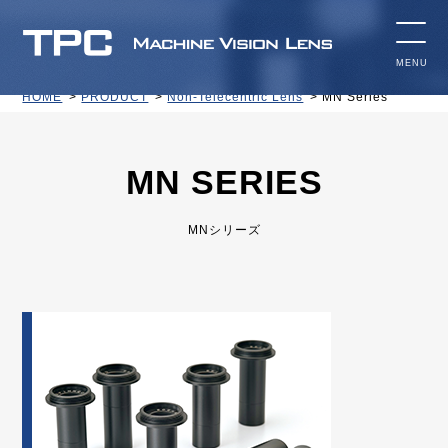
HOME
PRODUCT
Non-Telecentric Lens
MN Series
MN SERIES
MNシリーズ