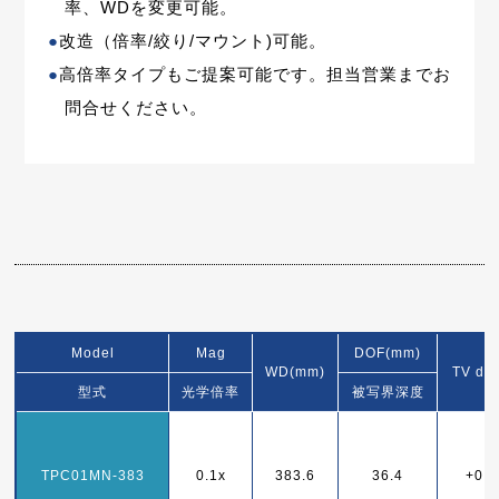
率、WDを変更可能。
●
改造（倍率/絞り/マウント)可能。
●
高倍率タイプもご提案可能です。担当営業までお
問合せください。
Model
Mag
DOF(mm)
WD(mm)
TV dis
型式
光学倍率
被写界深度
TPC01MN-383
0.1x
383.6
36.4
+0.