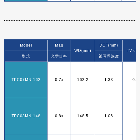
Model
Mag
DOF(mm)
WD(mm)
TV dis
型式
光学倍率
被写界深度
TPC07MN-162
0.7x
162.2
1.33
-0.
TPC08MN-148
0.8x
148.5
1.06