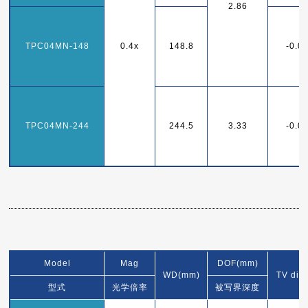
2.86
TPC04MN-148
0.4x
148.8
-0.0
TPC04MN-244
244.5
3.33
-0.0
Model
Mag
DOF(mm)
WD(mm)
TV dist
型式
光学倍率
被写界深度