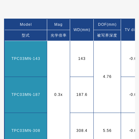
Model
Mag
DOF(mm)
WD(mm)
TV dist
型式
光学倍率
被写界深度
TPC03MN-143
143
-0.0
4.76
TPC03MN-187
0.3x
187.6
-0.0
TPC03MN-308
308.4
5.56
-0.0