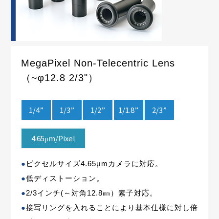
MegaPixel Non-Telecentric Lens
（~φ12.8 2/3"）
1/4”
1/3”
1/2”
1/1.8”
2/3”
4.65μm/Pixel
●
ピクセルサイズ4.65μmカメラに対応。
●
低ディストーション。
●
2/3インチ(～対角12.8㎜）素子対応。
●
接写リングを入れることにより基本仕様に対し倍