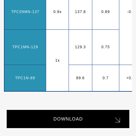
TPC09MN-137
0.9x
137.8
0.89
-0.
TPC1MN-129
129.3
0.75
1x
TPC1N-89
89.6
0.7
+0.0
DOWNLOAD