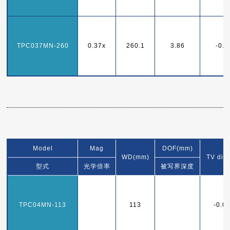
TPC037MN-260
0.37x
260.1
3.86
-0.
Model
Mag
DOF(mm)
WD(mm)
TV dist
型式
光学倍率
被写界深度
TPC04MN-113
113
-0.0