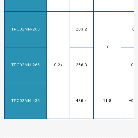
TPC02MN-203
203.2
+0.
10
TPC02MN-266
0.2x
266.3
+0.
TPC02MN-436
436.4
11.8
+0.