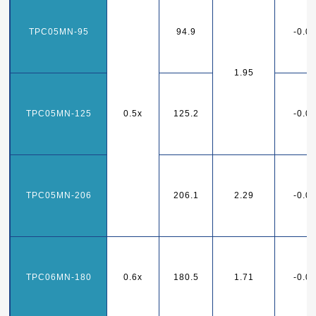
TPC05MN-95
94.9
-0.0
1.95
TPC05MN-125
0.5x
125.2
-0.0
TPC05MN-206
206.1
2.29
-0.0
TPC06MN-180
0.6x
180.5
1.71
-0.0