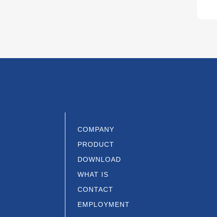
当サイトで収集した情報は
個人情報の委託につい
当社では、取得した個人情
ります。
発注事業者への委託に関し
ようにします。
個人情報開示に関する
原則的にお客さまの許可な
COMPANY
でも、裁判所、警察、税務
PRODUCT
る場合は、情報を開示させ
DOWNLOAD
WHAT IS
個人情報の適切な管理
CONTACT
（1）セキュリティについ
EMPLOYMENT
お客様からお預かりした個