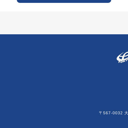
当社以外の第三者とは共有いたしません。
て
報を利用目的の達成に必要な範囲において 第三者（発注事業
ては、個人情報の取り扱いにつき、 契約等を通じて、しかる
免責事項
く第三者に情報を開示いたしません。ただしお客様ご本人の同
署、消費者センター、その他の法律や条令などで認められた権
ていただくことがあります。
について
〒567-0032
て
人情報を保護するために、従業員へのセキュリティ教育、ファ